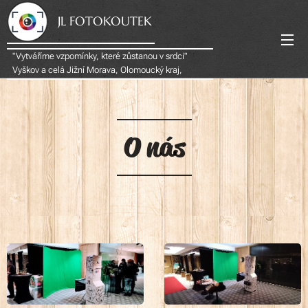
JL FOTOKOUTEK
"Vytváříme vzpomínky, které zůstanou v srdci"
Vyškov a celá Jižní Morava, Olomoucký kraj,
Zlínský krajOlomouci Olomoucky k
O
nás