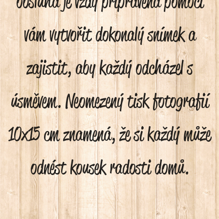
obsluha je vždy připravena pomoci
vám vytvořit dokonalý snímek a
zajistit, aby každý odcházel s
úsměvem. Neomezený tisk fotografií
10x15 cm znamená, že si každý může
odnést kousek radosti domů.