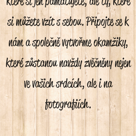
které si jen pamatujete, ale ty, které
si můžete vzít s sebou. Připojte se k
nám a společně vytvořme okamžiky,
které zůstanou navždy zvěčněny nejen
ve vašich srdcích, ale i na
fotografiích.