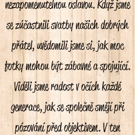
nezapomenutelnou oslavou. Když jsme
se zúčastnili svatby našich dobrých
přátel, uvědomili jsme si, jak moc
fotky mohou být zábavné a spojující.
Viděli jsme radost v očích každé
generace, jak se společně smějí při
pózování před objektivem. V ten