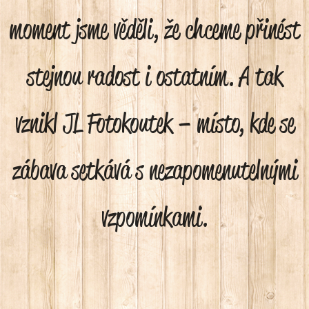
moment jsme věděli, že chceme přinést
stejnou radost i ostatním. A tak
vznikl JL Fotokoutek – místo, kde se
zábava setkává s nezapomenutelnými
vzpomínkami.