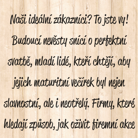
Naši ideální zákazníci? To jste vy!
Budoucí nevěsty snící o perfektní
svatbě, mladí lidé, kteří chtějí, aby
jejich maturitní večírek byl nejen
slavnostní, ale i neotřelý. Firmy, které
hledají způsob, jak oživit firemní akce