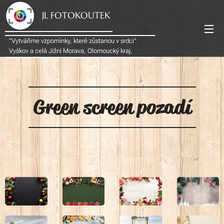
JL FOTOKOUTEK
"Vytváříme vzpomínky, které zůstanou v srdci"
Vyškov a celá Jižní Morava, Olomoucký kraj,
Zlínský krajOlomouci Olomoucky k
Green screen
pozadí